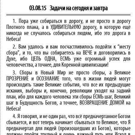
03.08.15
Задачи на сегодня и завтра
1. Пора уже собираться в дорогу, и не просто в дорогу
Плотного плана, а в УДИВИТЕЛЬНУЮ дорогу, в которую ещё
никогда не случалось собираться людям, ибо это дорога в
Небеса!
2. Вам удалось и вам посчастливилось подойти к “месту
сбора”, и то, что вы собираетесь на ВЕЧЕ и договорились в
Духе, ибо ЦЕЛЬ ОДНА, ЕСМЬ уже огромный успех для
человечества, а точнее, для Коренной цивилизации!
3. Сборы в Новый Мир не просто сборы, а Великое
ПРОЗРЕНИЕ и ОСОЗНАНИЕ того, что в жизни людей могут
происходить такие Великие события, что все их предыдущие
искания, выборы и, конечно, революции уходят на задний
план, ибо для каждого человека эти сборы ЕСМЬ шаг, Великий
шаг в Будущность Богов, а точнее, ВОЗВРАЩЕНИЕ ДОМОЙ на
Небеса!
4. Я говорил, и не один раз, что всё предначертанное Богом
сбывается, и вот теперь начинает сбываться то Великое, что Я
предначертал для людей (произошедших из Богов), которые
должны пройти трудный и очень важный путь или Исход в