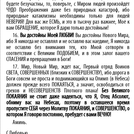
будете безучастны, то, поверьте, с Миром людей произойдёт
ЧУДО Преображения даже без природных катастроф, ибо
природные катаклизмы необходимы только для людей
НЕВЕРИЯ! Для вас же ЕСМЬ, и это в тысячу раз важнее, Моё к
вам ОБРАЩЕНИЕ, которое Я дарю только достойным!
16.
Вы достойны Моей ЛЮБВИ!
Вы достойны Нового Мира,
ибо Я никогда не оставлял и не оставлю вас наедине, Я никогда
не оставлю без внимания тех, кто Мной сотворён в
соответствии с Великим ПОДОБИЕМ, и в этом залог вашего
СПАСЕНИЯ и превращения в Боги!
17. Мир, Новый Мир, ждёт вас, Первый отряд Воинов
СВЕТА, СОВЕРШЕННЫХ (близких к СОВЕРШЕНСТВУ), ибо дорога в
Боги совсем не проста и поднимающийся на Олимп (в Небеса)
должен прежде всего ПОКАЯТЬСЯ, а значит, освободиться от
грехов и НЕСОВЕРШЕНСТВ Плотного плана!
Без Великого
ПОКАЯНИЯ не стоит даже надеяться, что Я, Отец Абсолют,
обниму вас на Небесах, поэтому в оставшееся время
пропустите СЕБЯ через Молитву ПОКАЯНИЯ, и СОВЕРШЕНСТВО, о
котором Я говорю постоянно, пребудет с вами ВЕЧНО!
Аминь.
С Любовью,