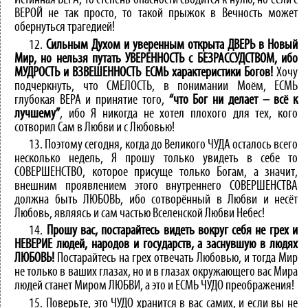
Истинная ВЕРА, то степень опасности сводится к нулю, но если с
ВЕРОЙ не так просто, то такой прыжок в Вечность может
обернуться трагедией!
12.
Сильным Духом и уверенным открыта ДВЕРЬ в Новый
Мир, но нельзя путать УВЕРЕННОСТЬ с БЕЗРАССУДСТВОМ, ибо
МУДРОСТЬ и ВЗВЕШЕННОСТЬ ЕСМЬ характеристики Богов!
Хочу
подчеркнуть, что СМЕЛОСТЬ, в понимании Моём, ЕСМЬ
глубокая ВЕРА и принятие того,
“что Бог ни делает – всё к
лучшему”
, ибо Я никогда не хотел плохого для тех, кого
сотворил Сам в Любви и с Любовью!
13. Поэтому сегодня, когда до Великого ЧУДА осталось всего
несколько недель, Я прошу только увидеть в себе то
СОВЕРШЕНСТВО, которое присуще только Богам, а значит,
внешним проявлением этого внутреннего СОВЕРШЕНСТВА
должна быть ЛЮБОВЬ, ибо сотворённый в Любви и несёт
Любовь, являясь и сам частью Вселенской Любви Небес!
14.
Прошу вас, постарайтесь видеть вокруг себя не грех и
НЕВЕРИЕ людей, народов и государств, а заснувшую в людях
ЛЮБОВЬ!
Постарайтесь на грех отвечать Любовью, и тогда Мир
не только в ваших глазах, но и в глазах окружающего вас Мира
людей станет Миром ЛЮБВИ, а это и ЕСМЬ ЧУДО преображения!
15. Поверьте, это ЧУДО хранится в вас самих, и если вы не