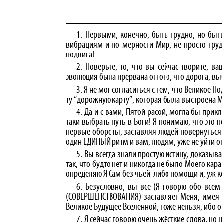
1. Первыми, конечно, быть трудно, но быт
вибрациям и по мерности Мир, не просто тру
подвига!
2. Поверьте, то, что вы сейчас творите,
эволюция была прервана оттого, что дорога, в
3. Я не мог согласиться с тем, что Великое
ту “дорожную карту”, которая была выстроена М
4. Да и с вами, Пятой расой, могла бы прик
таки выбрать путь в Боги! Я понимаю, что это
первые обороты, заставляя людей повернуться к
один ЕДИНЫЙ ритм и вам, людям, уже не уйти от
5. Вы всегда знали простую истину, доказыва
так, что будто нет и никогда не было Моего ка
определяю Я Сам без чьей-либо помощи и, уж 
6. Безусловно, вы все (Я говорю обо всём
(СОВЕРШЕНСТВОВАНИЯ) заставляет Меня, имея г
Великое Будущее Вселенной, тоже нельзя, ибо от
7. Я сейчас говорю очень жёсткие слова, но