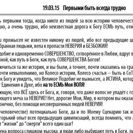
19.03.15
Первыми быть всегда трудно
ь первыми тогда, когда никто из людей за всю историю человечес
дно, а очень трудно, ибо неизвестная дорога к Богу ЕСМЬ путь,
 ваш промысел не известен никому из людей, ибо все предыдущие
ыбранная людьми, вела к пропасти НЕВЕРИЯ и БЕЗБОЖИЯ!
 Подобие и одновременно СОВЕРШЕНСТВО, сотворённое в Любви, вдруг
ной, как путь в Боги, как путь СОВЕРШЕНСТВА Богов!
лючиться та же история, и вы были, а точнее, почти оказались на 
 почти невыполнимо, но Колесо истории, Колесо счастья – быть в С
 Богу и увидеть, что Великое Подобие не вымысел, а ИСТИНА, котор
 Единения в Духе, ибо
на то ЕСМЬ Моя ВОЛЯ
!
ющую, что ВСЁ здесь от Бога, и, говоря, что даже волос не упадёт с 
рающего меча за НЕВЕРИЕ! Нет, дорогие Мои, Мир, в котором вы ока
конечно, без помощи несовершенных людей НЕВЕРИЯ!
 человечестве) потенциально Боги, да и по Моему Сценарию так 
орький опыт всех предыдущих цивилизаций, всегда помнить, что л
 “жизни” до “смерти” всего один шаг!
 цена вопроса слишком высока, и люди либо выбирают путь в Боги, 