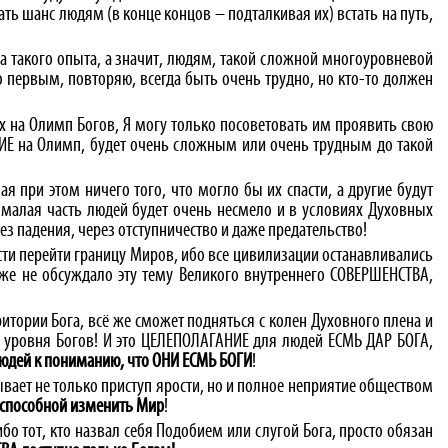
ть шанс людям (в конце концов – подталкивая их) встать на путь,
а такого опыта, а значит, людям, такой сложной многоуровневой
 первым, повторяю, всегда быть очень трудно, но кто-то должен
ых на Олимп Богов, Я могу только посоветовать им проявить свою
ЕНИЕ на Олимп, будет очень сложным или очень трудным до такой
ая при этом ничего того, что могло бы их спасти, а другие будут
 малая часть людей будет очень несмело и в условиях Духовных
з падения, через отступничество и даже предательство!
ти перейти границу Миров, ибо все цивилизации останавливались
аже не обсуждало эту тему Великого внутреннего СОВЕРШЕНСТВА,
итории Бога, всё же сможет подняться с колен Духовного плена и
о уровня Богов! И это ЦЕЛЕПОЛАГАНИЕ для людей ЕСМЬ ДАР БОГА,
юдей к пониманию, что ОНИ ЕСМЬ БОГИ
!
вает не только приступ ярости, но и полное неприятие обществом
, способной изменить Мир
!
бо тот, кто назвал себя Подобием или слугой Бога, просто обязан