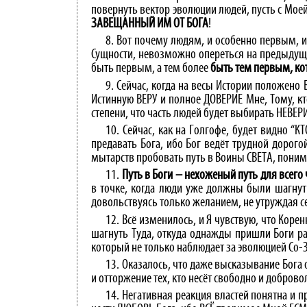
повернуть вектор эволюции людей, пусть с Моей
ЗАВЕЩАННЫЙ ИМ ОТ БОГА
!
8. Вот почему людям, и особенно первым, и
Сущности, невозможно опереться на предыдущи
быть первым, а тем более
быть тем первым, ко
9. Сейчас, когда на весы Истории положено
Истинную ВЕРУ и полное ДОВЕРИЕ Мне, Тому, к
степени, что часть людей будет выбирать НЕВЕРИ
10. Сейчас, как на Голгофе, будет видно “К
предавать Бога, ибо Бог ведёт трудной дорог
мытарств пробовать путь в Воины СВЕТА, понима
11.
Путь в Боги – нехоженый путь для всего 
в точке, когда люди уже должны были шагнуть
довольствуясь только желанием, не утруждая 
12. Всё изменилось, и Я чувствую, что Кор
шагнуть Туда, откуда однажды пришли Боги ра
который не только наблюдает за эволюцией Со-З
13. Оказалось, что даже высказывание Бога 
и отторжение тех, кто несёт свободно и доброво
14. Негативная реакция властей понятна и п