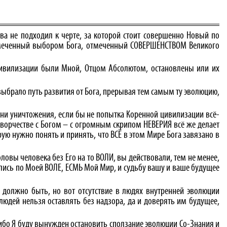
тва не подходил к черте, за которой стоит совершенно Новый по
 отмеченный выбором Бога, отмеченный СОВЕРШЕНСТВОМ Великого
 цивилизации были Мной, Отцом Абсолютом, остановлены или их
 выбрало путь развития от Бога, прерывая тем самым ту эволюцию,
грани уничтожения, если бы не попытка Коренной цивилизации всё-
оТворчестве с Богом – с огромным скрипом НЕВЕРИЯ всё же делает
ую нужно понять и принять, что ВСЁ в этом Мире Бога завязано в
головы человека без Его на то ВОЛИ, вы действовали, тем не менее,
зались по Моей ВОЛЕ, ЕСМЬ Мой Мир, и судьбу вашу и ваше будущее
и должно быть, но вот отсутствие в людях внутренней эволюции
юдей нельзя оставлять без надзора, да и доверять им будущее,
либо Я буду вынужден остановить сползание эволюции Со-Знания и