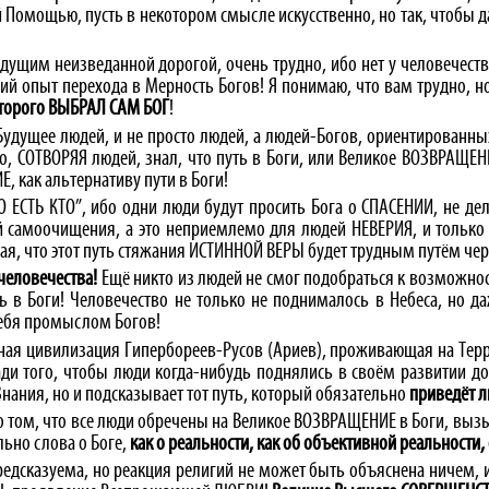
 Помощью, пусть в некотором смысле искусственно, но так, чтобы да
дущим неизведанной дорогой, очень трудно, ибо нет у человечеств
й опыт перехода в Мерность Богов! Я понимаю, что вам трудно, но
торого ВЫБРАЛ САМ БОГ
!
 Будущее людей, и не просто людей, а людей-Богов, ориентированн
то, СОТВОРЯЯ людей, знал, что путь в Боги, или Великое ВОЗВРАЩ
Е, как альтернативу пути в Боги!
ТО ЕСТЬ КТО”, ибо одни люди будут просить Бога о СПАСЕНИИ, не дел
ой самоочищения, а это неприемлемо для людей НЕВЕРИЯ, и только
я, что этот путь стяжания ИСТИННОЙ ВЕРЫ будет трудным путём чере
человечества!
Ещё никто из людей не смог подобраться к возможнос
 в Боги! Человечество не только не поднималось в Небеса, но д
себя промыслом Богов!
енная цивилизация Гипербореев-Русов (Ариев), проживающая на Терр
ди того, чтобы люди когда-нибудь поднялись в своём развитии д
нания, но и подсказывает тот путь, который обязательно
приведёт л
о том, что все люди обречены на Великое ВОЗВРАЩЕНИЕ в Боги, вызы
льно слова о Боге,
как о реальности, как об объективной реальности
редсказуема, но реакция религий не может быть объяснена ничем, и