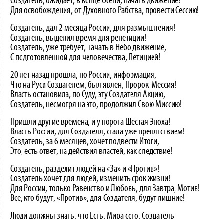
Создатель, ожидает, в конце Осени, начать движение!
Для освобождения, от Духовного Рабства, провести Сессию!
Создатель, дал 2 месяца России, для размышления!
Создатель, выделил время для репетиции!
Создатель, уже требует, начать в Небо движение,
С подготовленной для человечества, Петицией!
20 лет назад прошла, по России, информация,
Что на Руси Создателем, был явлен, Пророк-Мессия!
Власть остановила, по Суду, эту Создателя Акцию,
Создатель, несмотря на это, продолжил Свою Миссию!
Пришли другие времена, и у порога Шестая Эпоха!
Власть России, для Создателя, стала уже препятствием!
Создатель, за 6 месяцев, хочет подвести Итоги,
Это, есть ответ, на действия властей, как следствие!
Создатель, разделит людей на «За» и «Против»!
Создатель хочет для людей, изменить срок жизни!
Для России, только Равенство и Любовь, для Завтра, Мотив!
Все, кто будут, «Против», для Создателя, будут лишние!
Люди должны знать, что Есть, Мира сего, Создатель!