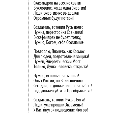
Скафандров на всех не хватит!
В условиях, когда одна Энергия!
Люди, энергию не выдержат,
Огромные будут потери!
Создатель, готовил Русь долго!
Нужна, перестройка Сознания!
В скафандрах не будет, толку,
Нужно, Богом, себя Осознание!
Повторяю, Планета, как Космос!
Для людей, подготовлена защита!
Нужен, Энергетический Мост!
Только, Душа человека, открыта!
Нужно, использовать опыт!
Опыт России, по Возвышению!
Сегодня, не должен волновать быт!
Год, должен уйти на Преображение!
Создатель, готовит Русь в Боги!
Люди, уже прошли Экзамены!
У Вас, внутри подведение Итогов!