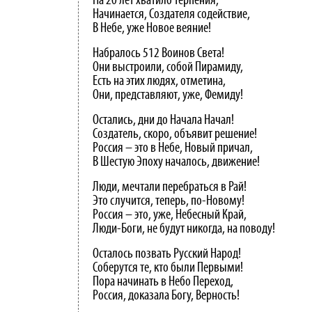
На 20 лет хватило терпения,
Начинается, Создателя содействие,
В Небе, уже Новое веяние!
Набралось 512 Воинов Света!
Они выстроили, собой Пирамиду,
Есть на этих людях, отметина,
Они, представляют, уже, Фемиду!
Остались, дни до Начала Начал!
Создатель, скоро, объявит решение!
Россия – это в Небе, Новый причал,
В Шестую Эпоху началось, движение!
Люди, мечтали перебраться в Рай!
Это случится, теперь, по-Новому!
Россия – это, уже, Небесный Край,
Люди-Боги, не будут никогда, на поводу!
Осталось позвать Русский Народ!
Соберутся те, кто были Первыми!
Пора начинать в Небо Переход,
Россия, доказала Богу, Верность!