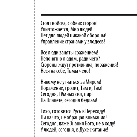
Стоят войска, с обеих сторон!
Уничтожается, Мир людей!
Нет для людей никакой обороны!
Управление странами у злодеев!
Все люди заняты сражением!
Непонятно людям, ради чего?
Стороны ждут противника, поражения!
Неся на себе, Тьмы чело!
Никому не угнаться за Миром!
Поражение, грозит, Там и, Там!
Сегодня, Тёмных сил, пир!
На Планете, сегодня бедлам!
Тихо, готовится Русь к Переходу!
Ни на что, не обращая внимания!
Сегодня, даже Знания Бога, не в ходу!
У людей, сегодня, в Духе скитание!