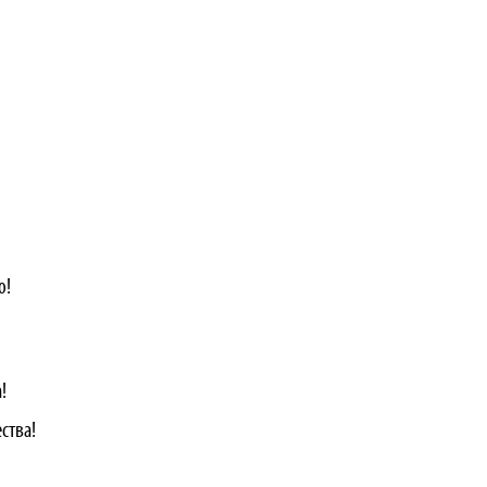
о!
!
ства!