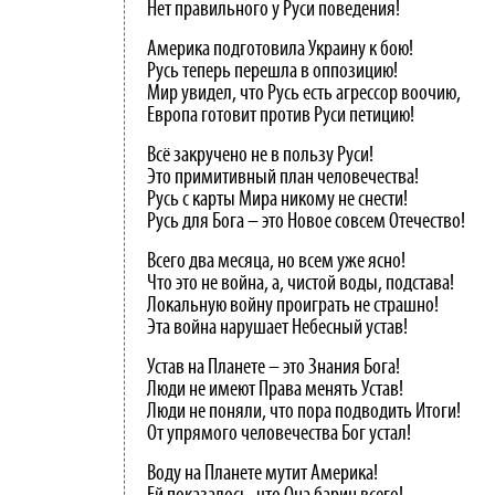
Нет правильного у Руси поведения!
Америка подготовила Украину к бою!
Русь теперь перешла в оппозицию!
Мир увидел, что Русь есть агрессор воочию,
Европа готовит против Руси петицию!
Всё закручено не в пользу Руси!
Это примитивный план человечества!
Русь с карты Мира никому не снести!
Русь для Бога – это Новое совсем Отечество!
Всего два месяца, но всем уже ясно!
Что это не война, а, чистой воды, подстава!
Локальную войну проиграть не страшно!
Эта война нарушает Небесный устав!
Устав на Планете – это Знания Бога!
Люди не имеют Права менять Устав!
Люди не поняли, что пора подводить Итоги!
От упрямого человечества Бог устал!
Воду на Планете мутит Америка!