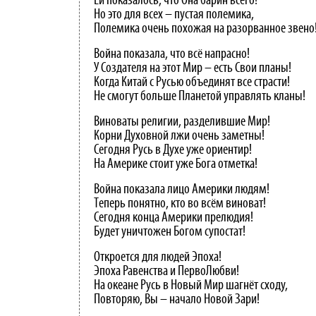
Ей показалось, что Она барин всего!
Но это для всех – пустая полемика,
Полемика очень похожая на разорванное звено
Война показала, что всё напрасно!
У Создателя на этот Мир – есть Свои планы!
Когда Китай с Русью объединят все страсти!
Не смогут больше Планетой управлять кланы!
Виноваты религии, разделившие Мир!
Корни Духовной лжи очень заметны!
Сегодня Русь в Духе уже ориентир!
На Америке стоит уже Бога отметка!
Война показала лицо Америки людям!
Теперь понятно, кто во всём виноват!
Сегодня конца Америки прелюдия!
Будет уничтожен Богом супостат!
Откроется для людей Эпоха!
Эпоха Равенства и ПервоЛюбви!
На океане Русь в Новый Мир шагнёт сходу,
Повторяю, Вы – начало Новой Зари!