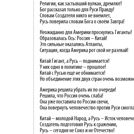
Религии, как застывший вулкан, дремлют!
Бог рассказал только для Руси Правду!
Словам Создателя никто не внемлет,
Русь поверила словам Бога о своём Завтра!
Неожиданно для Америки проснулись Гиганты!
Образовалась Ось: Россия – Китай!
Это сильные оказались Атланты,
Ситуация, когда Америка рот свой не разевай!
Китай Гигант, а Русь – поднимается!
У них одно в политике – прошлое!
Китай с Русью ещё не обнимается!
Но объединение этих двух стран очень возможн
Америка решила убрать их по очереди!
Решила, что Россия очень слаба!
Она уже поставила по России свечи,
Она повернуть человечество против Руси смогла
Китай – молодой Народ, а Русь – Исток человече
Создатель подготовил Русь к сражению,
Русь – сегодня не Союз и не Отечество!