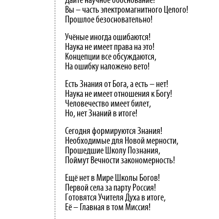
Дайте научное обоснование!
Вы – часть электромагнитного Целого!
Прошлое безосновательно!
Учёные иногда ошибаются!
Наука не имеет права на это!
Концепции все обсуждаются,
На ошибку наложено вето!
Есть Знания от Бога, а есть – нет!
Наука не имеет отношения к Богу!
Человечество имеет билет,
Но, нет Знаний в итоге!
Сегодня формируются Знания!
Необходимые для Новой мерности,
Прошедшие Школу Познания,
Поймут Вечности закономерность!
Ещё нет в Мире Школы Богов!
Первой села за парту Россия!
Готовятся Учителя Духа в итоге,
Её – Главная в том Миссия!