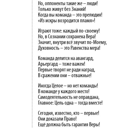
Но, оппоненты такие же – люди!
Только живут без Знаний!
Когда вы команда – это прелюдия!
«Из искры возродится пламя»!
Играют тоже: каждый по-своему!
Но, в Сознании сохранена Вера!
Значит, внутри всё звучит по-Моему,
Духовность – это Равенства мера!
Команда делится на авангард,
Арьергард – тоже важен!
Первые творят не ради наград,
В сражении они – отважные!
Иногда Целое – но нет команды!
В команде у каждого место!
Самодеятельность не оправдана,
Главное: Цель одна – тогда вместе!
Сегодня, известно, кто – первые!
Они доказали Право!
Ещё должна быть гарантия Веры!