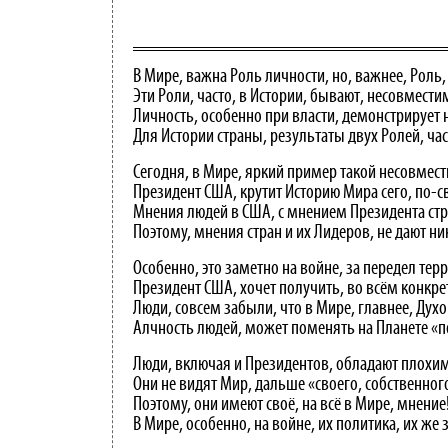
В Мире, важна Роль личности, но, важнее, Роль,
Эти Роли, часто, в Истории, бывают, несовмест
Личность, особенно при власти, демонстрирует 
Для Истории страны, результаты двух Ролей, ча
Сегодня, в Мире, яркий пример такой несовмест
Президент США, крутит Историю Мира сего, по-с
Мнения людей в США, с мнением Президента ст
Поэтому, мнения стран и их Лидеров, не дают ни
Особенно, это заметно на войне, за передел тер
Президент США, хочет получить, во всём конкре
Люди, совсем забыли, что в Мире, главнее, Дух
Алчность людей, может поменять на Планете «п
Люди, включая и Президентов, обладают плохи
Они не видят Мир, дальше «своего, собственного
Поэтому, они имеют своё, на всё в Мире, мнение
В Мире, особенно, на войне, их политика, их же 