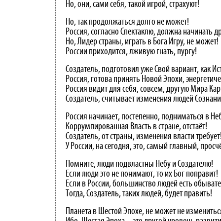
Но, они, сами себя, такой игрой, страхуют!
Но, так продолжаться долго не может!
Россия, согласно Спектаклю, должна начинать д
Но, Лидер страны, играть в Бога Игру, не может!
России приходится, лживую гнать, пургу!
Создатель, подготовил уже Свой вариант, как Ис
Россия, готова принять Новой Эпохи, энергетиче
Россия видит для себя, совсем, другую Мира Кар
Создатель, считывает изменения людей Сознания
Россия начинает, постепенно, подниматься в Не
Коррумпированная Власть в стране, отстаёт!
Создатель, от страны, изменения власти требует
У России, на сегодня, это, самый главный, просчё
Помните, люди подвластны Небу и Создателю!
Если люди это не понимают, то их Бог поправит!
Если в России, большинство людей есть обывате
Тогда, Создатель, таких людей, будет править!
Планета в Шестой Эпохе, не может не изменитьс