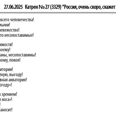
27.06.2025
Катрен №27 (3329) “Россия, очень скоро, скажет
 всего человечества!
имыми!
невежество!
сто несопоставимые!
имости!
воему!
раны, несопоставимы!
кому, покоя!
ритории!
тную, выгоду!
овная акватория!
огоду»!
м зрением!
 носа»!
!
заносит!