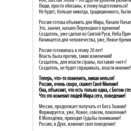
Ибо, Шестая Эпоха – это другой уровень развити
Люди, просто обязаны, к этому подготовиться!
Не будет, больше никогда, традиционного, быти
Россия готова объявить для Мира, Начало Начал
Это, значит, начало Переходного времени!
Создатель, уже сделал из Святой Руси, Неба При
Начинается для человечества, уже, Новое бремя
Россия готовилась к этому 20 лет!
Власть была против, таких изменений!
Создатель, для власти страны, поставил «нет»!
Создатель, не будет спрашивать, власти мнение!
Теперь, что-то поменять, никак нельзя!
Россия, очень скоро, скажет Своё Мнение!
Она, объяснит, что есть только одна, с Богом сте
Что это изменит людей Мира сего, поведение!
Мессия, продолжает получать от Бога Знания!
Формируется, уже, Новое, совсем, поколение!
К Молодёжи, приходит Судьбы понимание!
Россия, в Духе, изменит своё поведение!