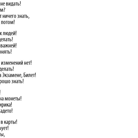
не видать!
ом?
 ничего знать,
 потом!
х людей!
делать!
 важней!
онять!
 изменений нет!
делать!
 Экзамене, Билет!
рошо знать!
!
на монеты!
ирика!
задето!
 в карты!
ует!
ты,