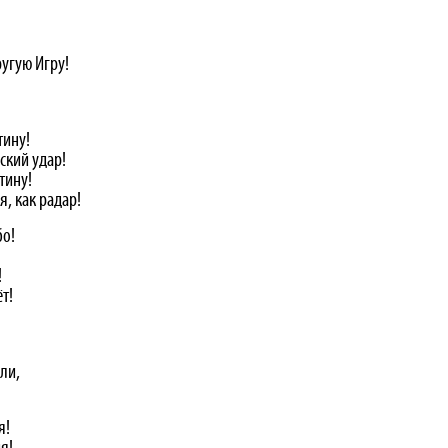
ругую Игру!
тину!
ский удар!
тину!
, как радар!
бо!
!
т!
ли,
я!