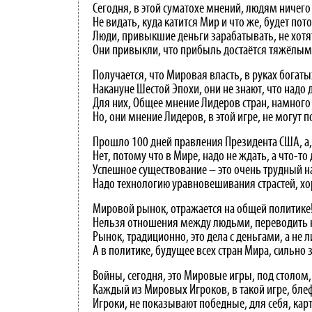
Сегодня, в этой суматохе мнений, людям ничего 
Не видать, куда катится Мир и что же, будет пот
Люди, привыкшие деньги зарабатывать, не хотят
Они привыкли, что прибыль достаётся тяжёлым
Получается, что Мировая власть, в руках богаты
Накануне Шестой Эпохи, они не знают, что надо 
Для них, Общее мнение Лидеров стран, намного
Но, они мнение Лидеров, в этой игре, не могут п
Прошло 100 дней правления Президента США, а,
Нет, потому что в Мире, надо не ждать, а что-то 
Успешное существование – это очень трудный на
Надо технологию уравновешивания страстей, хо
Мировой рынок, отражается на общей политике
Нельзя отношения между людьми, переводить 
Рынок, традиционно, это дела с деньгами, а не л
А в политике, будущее всех стран Мира, сильно 
Войны, сегодня, это Мировые игры, под столом,
Каждый из Мировых Игроков, в такой игре, блеф
Игроки, не показывают победные, для себя, кар