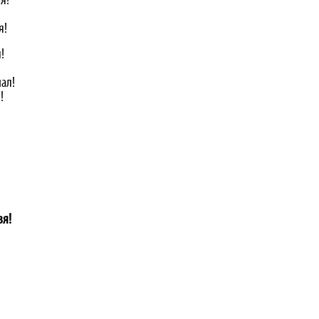
я!
я!
!
чал!
!
зя!