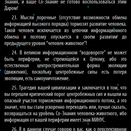
Знания, и ваше Со-Знание не готово воспользоваться этим
Даром!
23. Мысли порочные (отсутствие возможности обмена
информацией высокого порядка) тормозят развитие человека.
Такой человек исключается из цепочки информационного
обмена и поэтому опускается в своём развитии до
предыдущего уровня “человек-животное”!
24. В великом информационном “водовороте” не может
быть периферии, не стремящейся к Целому, ибо это
естественная центростремительная форма эволюции
(движения), поскольку центробежные силы есть потеря
эволюции, есть самоуничтожение.
25. Трагедия вашей цивилизации и заключается в том, что
вы перешли критический порог центробежных сил и вышли на
опасный участок торможения информационного потока, а это
значит, что вы стали ускоренно переходить или, лучше сказать,
возвращаться на уровень Со-Знания человека-животного, ибо
информация от вашей периферии имеет знак МИНУС.
26. Я в данном случае говорю о вас, как о перспективном