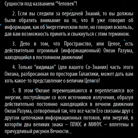
Сущности под названием “Человек”!
2. Если вы следили за передачей Знаний, то вы должны
были обратить внимание на то, что Я уже говорил об
информации, как об энергетическом поле, но говорил вскользь,
дав вам возможность принять и свыкнуться с этим термином.
3. Дело в том, что Пространство, или Целое, есть
действительно огромный (информационный) Океан Разума,
находящийся в постоянном движении!
4. Только “видимая” (для вашего Со-Знания) часть этого
Океана, разбросанная по просторам Галактики, может дать вам
хоть какое-то представление о величии Целого!
5. В этом Океане перемешиваются и переплетаются все
энергии, поступающие со всех источников излучения, образуя
действительно постоянно находящийся в вечном движении
Океан Разума, сотворённый так, что все части Его связаны друг с
другом цепочками информационных потоков, или энергий, в
котором два великих знака – ПЛЮС и МИНУС – вплетены в
причудливый рисунок Вечности.