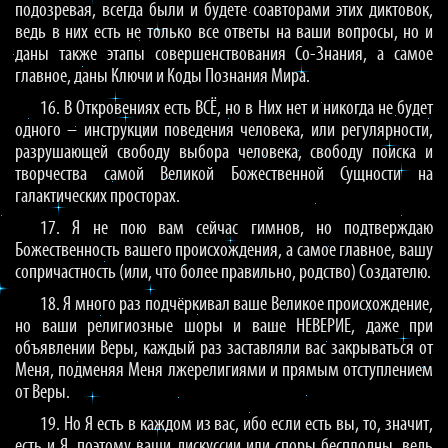
подозревая, всегда были и будете соавторами этих диктовок,
ведь в них есть не только все ответы на ваши вопросы, но и
даны также этапы совершенствования Со-Знания, а самое
главное, даны Ключи и Коды Познания Мира.
16. В Откровениях есть ВСЁ, но в Них нет и никогда не будет
одного – инструкции поведения человека, или регулярности,
разрушающей свободу выбора человека, свободу поиска и
творчества самой Великой Божественной Сущности на
галактических просторах.
17. Я не пою вам сейчас гимнов, но подтверждаю
Божественность вашего происхождения, а самое главное, вашу
сопричастность (или, что более правильно, родство) Создателю.
18. Я много раз подчёркивал ваше Великое происхождение,
но ваши религиозные шоры и ваше НЕВЕРИЕ, даже при
объявлении Веры, каждый раз заставляли вас закрываться от
Меня, подменяя Меня лжерелигиями и прямым отступлением
от Веры.
19. Но Я есть в каждом из вас, ибо если есть вы, то, значит,
есть и Я, поэтому ваши дискуссии или споры бесплодны, ведь