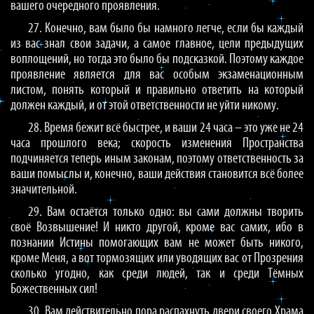
вашего очередного проявления.
27. Конечно, вам было бы намного легче, если бы каждый
из вас знал свои задачи, а самое главное, цели предыдущих
воплощений, но тогда это было бы подсказкой. Поэтому каждое
проявление является для вас особым экзаменационным
листом, понять который и правильно ответить на который
должен каждый, и от этой ответственности не уйти никому.
28. Время бежит всё быстрее, и ваши 24 часа – это уже не 24
часа прошлого века; скорость изменения Пространства
подчиняется теперь иным законам, поэтому ответственность за
ваши помыслы и, конечно, ваши действия становится всё более
значительной.
29. Вам остаётся только одно: вы сами должны творить
своё Возвышение! И никто другой, кроме вас самих, ибо в
познании Истины помогающих вам не может быть никого,
кроме Меня, а вот тормозящих или уводящих вас от Прозрения
сколько угодно, как среди людей, так и среди Тёмных
Божественных сил!
30. Вам действительно пора распахнуть двери своего Храма