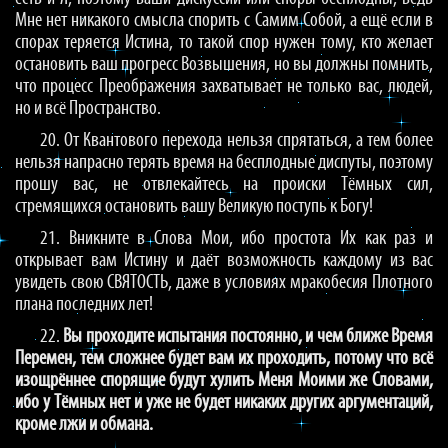
Мне нет никакого смысла спорить с Самим Собой, а ещё если в
спорах теряется Истина, то такой спор нужен тому, кто желает
остановить ваш прогресс Возвышения, но вы должны помнить,
что процесс Преображения захватывает не только вас, людей,
но и всё Пространство.
20. От Квантового перехода нельзя спрятаться, а тем более
нельзя напрасно терять время на бесплодные диспуты, поэтому
прошу вас, не отвлекайтесь на происки Тёмных сил,
стремящихся остановить вашу Великую поступь к Богу!
21. Вникните в Слова Мои, ибо простота Их как раз и
открывает вам Истину и даёт возможность каждому из вас
увидеть свою СВЯТОСТЬ, даже в условиях мракобесия Плотного
плана последних лет!
22.
Вы проходите испытания постоянно, и чем ближе Время
Перемен, тем сложнее будет вам их проходить, потому что всё
изощрённее спорящие будут хулить Меня Моими же Словами,
ибо у Тёмных нет и уже не будет никаких других аргументаций,
кроме лжи и обмана.