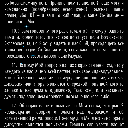
выбора ежеминутно в Проявленном плане, но Я ещё могу и
немедленно (подчёркиваю: немедленно) поменять ваши
планы, ибо ВСЁ – и ваш Тонкий план, и ваше Со-Знание –
подвластны Мне.
10. Я вам говорил много раз о том, что Я не хочу управлять
вами и, более того, это не соответствует цели Вселенского
Эксперимента, но Я хочу видеть в вас СЕБЯ, проходящего все
этапы эволюции Со-Знания или, если вам это легче понять,
проходящего все этапы эволюции Разума.
11. Поэтому Мой вопрос о ваших спорах связан с тем, что у
каждого из вас, а не у всей паствы, есть своё индивидуальное,
или собственное, задание на очередное воплощение, и всякая
дискуссия или споры являются очередной попыткой кого-то
заставить вас думать одинаково, “как все”, или заставить
думать под влиянием определённого мнения кого-либо.
12. Обращаю ваше внимание на Мои слова, которые Я
неоднократно говорил о власти над человеком и об
искусственной регулярности. Поэтому для Меня всякие споры и
дискуссии являются попытками Тёмных сил увести вас от