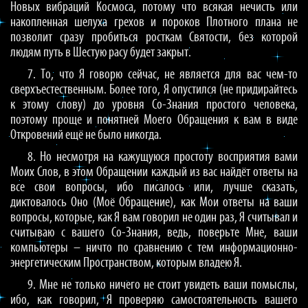
Новых вибраций Космоса, потому что всякая нечисть или
накопленная шелуха грехов и пороков Плотного плана не
позволит сразу пробиться росткам Святости, без которой
людям путь в Шестую расу будет закрыт.
7. То, что Я говорю сейчас, не является для вас чем-то
сверхъестественным. Более того, Я опустился (не придирайтесь
к этому слову) до уровня Со-Знания простого человека,
поэтому проще и понятней Моего Обращения к вам в виде
Откровений ещё не было никогда.
8. Но несмотря на кажущуюся простоту восприятия вами
Моих Слов, в этом Обращении каждый из вас найдёт ответы на
все свои вопросы, ибо писалось или, лучше сказать,
диктовалось Оно (Моё Обращение), как Мои ответы на ваши
вопросы, которые, как Я вам говорил не один раз, Я считывал и
считываю с вашего Со-Знания, ведь, поверьте Мне, ваши
компьютеры – ничто по сравнению с тем информационно-
энергетическим Пространством, которым владею Я.
9. Мне не только ничего не стоит увидеть ваши помыслы,
ибо, как говорил, Я проверяю самостоятельность вашего