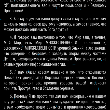
2. Почему вы всё убегаете от себя, от своего внутреннего
“Я”, подталкивающего вас к чистоте помыслов и к Великому
Прозрению?
3. К чему ведут вас ваши дискуссии на тему Бога, что может
доказать один человек другому человеку, а самое главное, что
может доказать одна часть Бога другой?
4. Я говорю вам постоянно о том, что Мир ваш, а точнее,
Мой Мир, есть Мир МНОЖЕСТВЕННОСТИ проявлений и,
естественно, МНОЖЕСТВЕННОСТИ уровней Знаний, а это значит,
что совершенно бесполезно заводить споры между частями
Целого, находящимися в одном Великом Пространстве, но на
разных уровнях информации-энергии.
5. Я вам сказал совсем недавно о том, что открываются
Новые (их двенадцать) Порталы энергии Великого Космоса,
которые проявят вас, проявят уровень вашей готовности
принять Пространство и Создателя сердцем.
6. Поэтому Я не просто так дал вам информацию о вашем
внутреннем Храме, ибо ваш Храм нуждается не просто в чистке,
а вам необходимо подготовить его к принятию (совершенно)