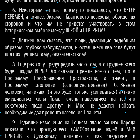
будут испытывать люди ВЕРЫ, входящие в эти два процента!
6. Некоторым из вас почему-то показалось, что ВЕТЕР
ПЕРЕМЕН, а точнее, Экзамен Квантового перехода, обойдёт их
стороной и что им не придётся участвовать в этом
Историческом выборе между ВЕРОЙ и НЕВЕРИЕМ!
7. Должен вам сказать, что люди, думающие подобным
образом, глубоко заблуждаются, и оставшиеся два года будут
для них лучшим тому доказательством!
8. Ещё раз хочу предупредить вас о том, что труднее всего
будет людям ВЕРЫ! Это связано прежде всего с тем, что в
Программу Преображения Пространства, а значит, в
Программу эволюции (совершенствования) Со-Знания
человека, начинают (и это будет только усиливаться) активно
вмешиваться силы Тьмы, очень надеющиеся на то, что
некоторые люди дрогнут и Мне не удастся набрать
необходимые два процента населения Планеты!
9. Недавние изменения на Тонком плане вашего Народа
показали, что проснувшееся САМОСознание людей и Мой
ПРИЗЫВ к Духовному Единению и, как следствие, к