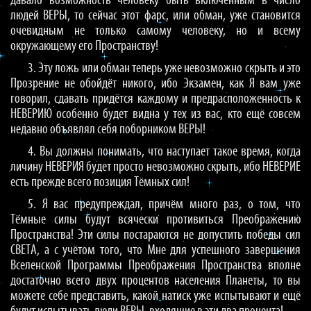
давало возможность человеку быть включённым в число
людей ВЕРЫ, то сейчас этот фарс, или обман, уже становится
очевидным не только самому человеку, но и всему
окружающему его Пространству!
3. Эту ложь или обман теперь уже невозможно скрыть и это
Прозрение не обойдёт никого, ибо Экзамен, как Я вам уже
говорил, сдавать придётся каждому и предрасположенность к
НЕВЕРИЮ особенно будет видна у тех из вас, кто ещё совсем
недавно объявлял себя поборником ВЕРЫ!
4. Вы должны понимать, что наступает такое время, когда
личину НЕВЕРИЯ будет просто невозможно скрыть, ибо НЕВЕРИЕ
есть прежде всего позиция Тёмных сил!
5. Я вас предупреждал, причём много раз, о том, что
Тёмные силы будут всячески противиться Преображению
Пространства! Эти силы постараются не допустить победы сил
СВЕТА, а с учётом того, что Мне для успешного завершения
Вселенской Программы Преображения Пространства вполне
достаточно всего двух процентов населения Планеты, то вы
можете себе представить, какой натиск уже испытывают и ещё