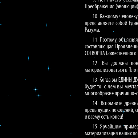
9. Нет ничего бессм
Преображения (эволюции)
10. Каждому человеку
представляете собой Еди
Разума.
11. Поэтому, объясняя
составляющая Проявленно
СОТВОРЦА Божественного 
12. Вы должны пон
материализоваться в Плот
13. Когда вы ЕДИНЫ Д
будет то, о чём вы мечта
многообразие причинно-с
14. Вспомните древн
предыдущих поколений, с
и всему есть конец!
15. Ярчайшим пример
материализация ваших пом