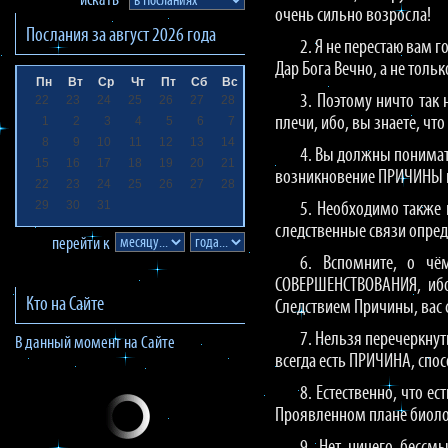
искать
очень сильно возросла!
Послания за
август 2026
года
2. Я не перестаю вам г
Дар Бога Вечно, а не толь
Пн
Вт
Ср
Чт
Пт
Сб
Вс
3. Поэтому ничто так
22
23
24
25
26
27
28
1
2
3
4
5
6
7
плечи, ибо, вы знаете, чт
8
9
10
11
12
13
14
4. Вы должны понимать
15
16
17
18
19
20
21
возникновение ПРИЧИНЫ и
22
23
24
25
26
27
28
29
30
31
5. Необходимо также 
следственные связи опре
перейти к
6. Вспомните, о чё
СОВЕРШЕНСТВОВАНИЯ, ибо
Кто на Сайте
Следствием Причины, вас 
7. Нельзя перечеркнут
В данный момент на Сайте
всегда есть ПРИЧИНА, спо
8. Естественно, что е
Проявленном плане биоло