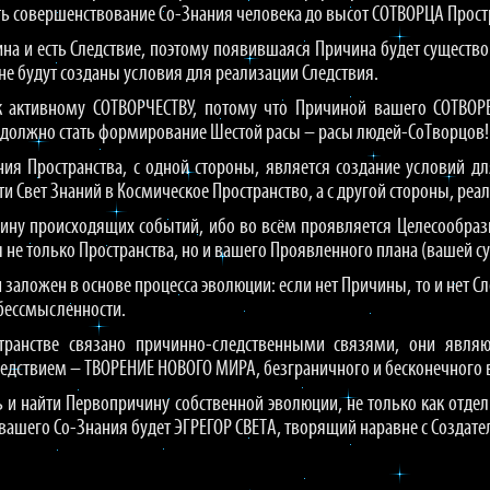
ть совершенствование Со-Знания человека до высот СОТВОРЦА Прост
ина и есть Следствие, поэтому появившаяся Причина будет существо
не будут созданы условия для реализации Следствия.
к активному СОТВОРЧЕСТВУ, потому что Причиной вашего СОТВО
 должно стать формирование Шестой расы – расы людей-СоТворцов!
ния Пространства, с одной стороны, является создание условий 
ти Свет Знаний в Космическое Пространство, а с другой стороны, ре
ичину происходящих событий, ибо во всём проявляется Целесообр
 не только Пространства, но и вашего Проявленного плана (вашей с
 заложен в основе процесса эволюции: если нет Причины, то и нет Сл
 бессмысленности.
странстве связано причинно-следственными связями, они явля
едствием – ТВОРЕНИЕ НОВОГО МИРА, безграничного и бесконечного в
ь и найти Первопричину собственной эволюции, не только как отдел
вашего Со-Знания будет ЭГРЕГОР СВЕТА, творящий наравне с Создате