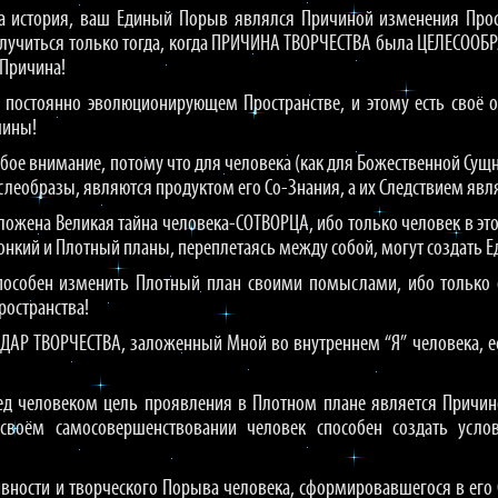
ша история, ваш Единый Порыв являлся Причиной изменения Прос
случиться только тогда, когда ПРИЧИНА ТВОРЧЕСТВА была ЦЕЛЕСООБР
 Причина!
в постоянно эволюционирующем Пространстве, и этому есть своё о
чины!
собое внимание, потому что для человека (как для Божественной Су
еобразы, являются продуктом его Со-Знания, а их Следствием явл
заложена Великая тайна человека-СОТВОРЦА, ибо только человек в э
Тонкий и Плотный планы, переплетаясь между собой, могут создать 
способен изменить Плотный план своими помыслами, ибо только
остранства!
 ДАР ТВОРЧЕСТВА, заложенный Мной во внутреннем “Я” человека, ес
ред человеком цель проявления в Плотном плане является Причи
 своём самосовершенствовании человек способен создать усл
ктивности и творческого Порыва человека, сформировавшегося в его