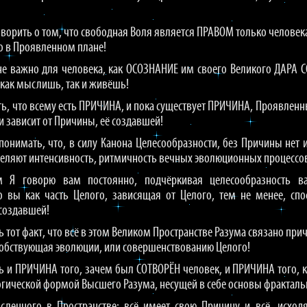
оворить о том, что свободная Воля является ПРАВОМ только человека, 
ко в Проявленном плане!
 не важно для человека, как ОСОЗНАНИЕ им своего Великого ДАРА 
о как мыслишь, так и живёшь!
, что всему есть ПРИЧИНА, и пока существует ПРИЧИНА, Проявленный
 зависит от Причины, её создавшей!
понимать, что, в силу Канона Целесообразности, без Причины нет 
деляют интенсивность, ритмичность вечных эволюционных процессов
м Я говорю вам постоянно, подчёркивая целесообразность 
 вы как часть Целого, зависящая от Целого, тем не менее, спо
создавшей!
ь тот факт, что всё в этом Великом Пространстве Разума связано пр
собствующая эволюции, или совершенствованию Целого!
сть и ПРИЧИНА того, зачем был СОТВОРЁН человек, и ПРИЧИНА того, 
гической формой Высшего Разума, несущей в себе основы фракталь