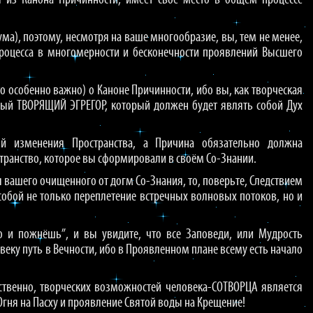
дя из Канона Причинности, имеет своё место в общем процессе
ма), поэтому, несмотря на ваше многообразие, вы, тем не менее,
процесса в многомерности и бесконечности проявлений Высшего
то особенно важно) о Каноне Причинности, ибо вы, как творческая
лый ТВОРЯЩИЙ ЭГРЕГОР, который должен будет являть собой Дух
 изменения Пространства, а Причина обязательно должна
странство, которое вы сформировали в своём Со-Знании.
 вашего очищенного от догм Со-Знания, то, поверьте, Следствием
 собой не только переплетение встречных волновых потоков, но и
о и пожнёшь”, и вы увидите, что все Заповеди, или Мудрость
у путь в Вечности, ибо в Проявленном плане всему есть начало
ственно, творческих возможностей человека-СОТВОРЦА является
ня на Пасху и проявление Святой воды на Крещение!