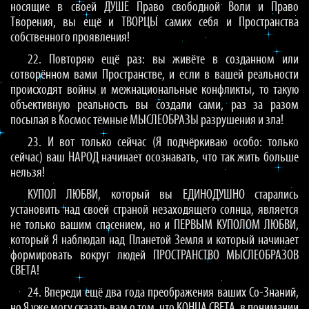
носящие в своей ДУШЕ Право свободной Воли и Право
Творения, вы ещё и ТВОРЦЫ самих себя и Пространства
собственного проявления!
22. Повторяю ещё раз: вы живёте в созданном или
сотворённом вами Пространстве, и если в вашей реальности
происходят войны и межнациональные конфликты, то такую
объективную реальность вы создали сами, раз за разом
посылая в Космос тёмные МЫСЛЕОБРАЗЫ разрушения и зла!
23. И вот только сейчас (Я подчёркиваю особо: только
сейчас) ваш НАРОД начинает осознавать, что так жить больше
нельзя!
КУПОЛ ЛЮБВИ, который вы ЕДИНОДУШНО старались
установить над своей страной незаходящего солнца, является
не только вашим спасением, но и ПЕРВЫМ КУПОЛОМ ЛЮБВИ,
который Я наблюдал над Планетой Земля и который начинает
формировать вокруг людей ПРОСТРАНСТВО МЫСЛЕОБРАЗОВ
СВЕТА!
24. Впереди ещё два года преображения ваших Со-Знаний,
но Я уже могу сказать вам о том, что КОНЦА СВЕТА, в понимании