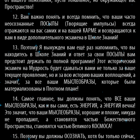
от вашего пожелания, пусть локальное, но окружающее вас
Пространство!
12. Вам важно понять и всегда помнить, что ваши часто
неосознанные ПОСЫЛЫ (Творящие импульсы) всегда
отражаются на вас самих и на вашей КАРМЕ и возвращаются к
вам в виде дополнительного экзамена в Школе Знаний!
13. Поэтому Я вынужден вам ещё раз напомнить, что вы
находитесь в Школе Знаний и ответ за свои ПОСЫЛЫ вам
предстоит держать по полной программе! Этот исторический
экзамен на Мудрость будет сдаваться вами не только за ваше
текущее проявление, но и за всю историю ваших воплощений, а
значит, за все ваши МЫСЛЕОБРАЗЫ, которые были
материализованы в Плотном плане!
14. Самое главное, вы должны понять, что ВСЕ ваши
МЫСЛЕОБРАЗЫ, как и вы сами, есть ЭНЕРГИЯ, а ЭНЕРГИЯ вечна!
Это значит, что ваши МЫСЛЕОБРАЗЫ, хорошие и плохие, никуда
не пропадают, а становятся частью Божественного
Пространства, становятся частью Великого КОСМОСА!
15. Поэтому вы должны ОСОЗНАТЬ, хотя бы только сейчас,