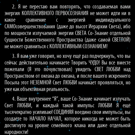
2. Я не перестаю вам повторять, что создаваемая вами
энергия КОЛЛЕКТИВНОГО ПЕРВОСОЗНАНИЯ не может идти ни в
какое сравнение с энергией индивидуального
САМОсовершенствования (даже до высот Иерархии Света), ибо
по мощности излучаемой энергии СВЕТА Со-Знание отдельной
Сущности Божественного Пространства (даже самой СВЕТЛОЙ)
не может сравниться с КОЛЛЕКТИВНЫМ СОЗНАНИЕМ!
3. Я вам уже говорил, но хочу ещё раз подчеркнуть, что вы
сейчас действительно начинаете Творить ЧУДО! Вы все вместе
пожелали (Я это почувствовал) увидеть СВЕТ ЛЮБВИ над
Пространством от океана до океана, и после вашего искреннего
Посыла этот НЕЗЕМНОЙ Свет ЛЮБВИ начинает проявляться, но
уже как объективная реальность.
4. Ваше внутреннее “Я”, ваше Со-Знание начинает излучать
Свет ЛЮБВИ, и каждый такой импульс ЛЮБВИ Я ещё
тысячекратно усиливаю! СОЕДИНЯЯ воедино свои импульсы, вы
создаёте то НАЧАЛО НАЧАЛ, которое никогда не может быть
достигнуто на уровне семейного клана или даже отдельной
народности!