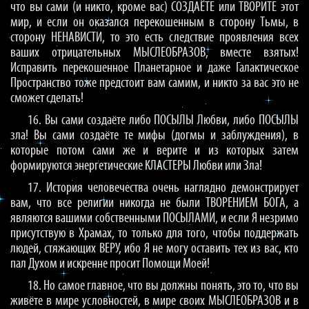
что вы сами (и никто, кроме вас) СОЗДАЁТЕ или ТВОРИТЕ этот
мир, и если он оказался перекошенным в сторону Тьмы, в
сторону НЕНАВИСТИ, то это есть следствие проявления всех
ваших отрицательных МЫСЛЕОБРАЗОВ, вместе взятых!
Исправить перекошенное Планетарное и даже Галактическое
Пространство тоже предстоит вам самим, и никто за вас это не
сможет сделать!
16. Вы сами создаёте либо ПОСЫЛЫ Любви, либо ПОСЫЛЫ
зла! Вы сами создаёте те мифы (догмы и заблуждения), в
которые потом сами же и верите и из которых затем
формируются энергетические КЛАСТЕРЫ Любви или Зла!
17. История человечества очень наглядно демонстрирует
вам, что все религии никогда не были ТВОРЕНИЕМ БОГА, а
являются вашими собственными ПОСЫЛАМИ, и если Я незримо
присутствую в Храмах, то только для того, чтобы поддержать
людей, стяжающих ВЕРУ, ибо Я не могу оставить тех из вас, кто
пал Духом и искренне просит Помощи Моей!
18. Но самое главное, что вы должны понять, это то, что вы
живёте в мире условностей, в мире своих МЫСЛЕОБРАЗОВ и в