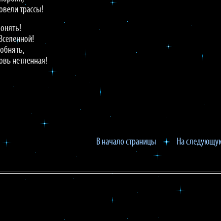
ровели трассы!
онять!
Вселенной!
обнять,
овь нетленная!
В начало страницы
На следующую