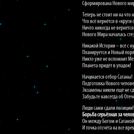
Сформирована Нового мир
Теперь не стоит ни на что 
Что всё вернётся в «круги 
Ничто никогда не вернётся
Нового Мира началась сте
Никакой Истории – всё с н
Планируется и Новый пор
Никто уже не вспомнит Ме
Планета придёт в упадок!
Начинается отбор Сатаны!
Подготовка Нового челове
Экзамены никем ещё не с
Забудьте навсегда об Отеч
Люди сами сдали позиции!
Борьба серьёзная за челов
Он между Богом и Сатаной
И точка отсчёта на все вре