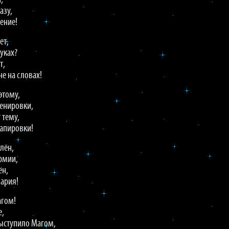
,
азу,
ение!
ет,
уках?
т,
е на словах!
этому,
енировки,
 тему,
рапировки!
лён,
армии,
ён,
 ария!
агом!
е,
ыступило Магом,