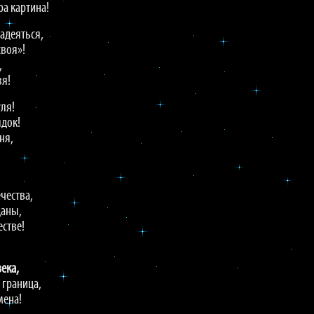
а картина!
надеяться,
своя»!
,
зя!
уля!
ядок!
ня,
чества,
даны,
естве!
ека,
 граница,
мена!