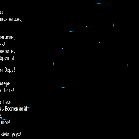
ба!
лся на дне,
елигии,
жь!
вериги,
 брешь!
за Веру!
 меры,
т Бога!
о Тьме!
нь Вселенной!
е,
нное!
 «Минусу»!