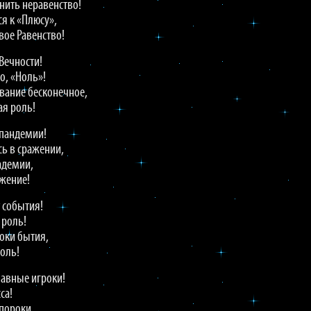
нить неравенство!
я к «Плюсу»,
ое Равенство!
Вечности!
о, «Ноль»!
вание бесконечное,
ая роль!
пандемии!
сь в сражении,
адемии,
жение!
 события!
 роль!
роки бытия,
боль!
лавные игроки!
са!
 пороки,