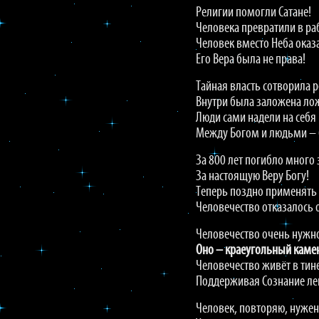
Религии помогли Сатане!
Человека превратили в ра
Человек вместо Неба оказа
Его Вера была не права!
Тайная власть сотворила р
Внутри была заложена ло
Люди сами надели на себя 
Между Богом и людьми –
За 800 лет погибло много 
За настоящую Веру Богу!
Теперь поздно применять
Человечество отказалось о
Человечество очень нужн
Оно – краеугольный каме
Человечество живёт в тин
Поддерживая Сознание ле
Человек, повторяю, нужен