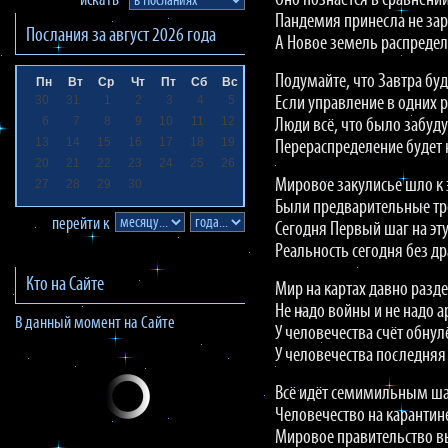
Оно познаётся в сравнении
искать
Пандемия принесла не зар
Послания за
август 2026
года
А Новое земель распредел
Подумайте, что Завтра буд
Пн
Вт
Ср
Чт
Пт
Сб
Вс
30
31
1
2
3
4
5
Если управление в одних р
6
7
8
9
10
11
12
Люди всё, что было забуду
13
14
15
16
17
18
19
Перераспределение будет н
20
21
22
23
24
25
26
Мировое закулисье шло к 
27
28
29
30
Были предварительные тр
перейти к
Сегодня Первый шаг на эту
Реальность сегодня без д
Кто на Сайте
Мир на картах давно разде
Не надо войны и не надо 
В данный момент на Сайте
У человечества счёт обнул
У человечества последняя
Всё идёт семимильным ш
Человечество на карантин
Мировое правительство в