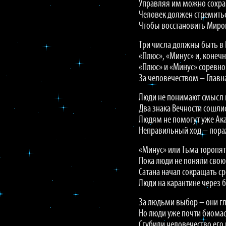
Управляя им можно сохра
Человек должен стремитьс
Чтобы восстановить Миров
Три числа должны быть в 
«Плюс», «Минус» и, конечн
«Плюс» и «Минус» соревно
За человечеством – Главн
Люди не понимают смысл 
Два знака Вечности сошли
Людям не помогут уже Ак
Неправильный ход – пора
«Минус» или Тьма торопят
Пока люди не поняли свою
Сатана начал сокращать с
Люди на карантине через 
За людьми выбор – они г
Но люди уже почти биомас
Сгубили человечество его