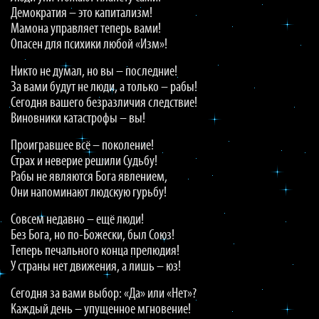
Демократия – это капитализм!
Мамона управляет теперь вами!
Опасен для психики любой «Изм»!
Никто не думал, но вы – последние!
За вами будут не люди, а только – рабы!
Сегодня вашего безразличия следствие!
Виновники катастрофы – вы!
Проигравшее всё – поколение!
Страх и неверие решили Судьбу!
Рабы не являются Бога явлением,
Они напоминают людскую гурьбу!
Совсем недавно – ещё люди!
Без Бога, но по-Божески, был Союз!
Теперь печального конца прелюдия!
У страны нет движения, а лишь – юз!
Сегодня за вами выбор: «Да» или «Нет»?
Каждый день – упущенное мгновение!