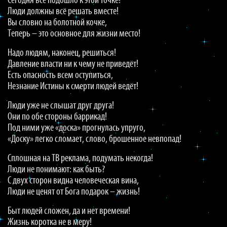
Сегодня всё подошло к этой точке!
Люди должны всё решать вместе!
Вы словно на болотной кочке,
Теперь – это основное для жизни место!
Надо людям, наконец, решиться!
Давление власти ни к чему не приведёт!
Есть опасность всем оступиться,
Незнание Истины к смерти людей ведёт!
Люди уже не слышат друг друга!
Они по обе стороны баррикад!
Под ними уже «доска» прогнулась упруго,
«Доску» легко сломает, слово, брошенное невпопад!
Сплошная на ТВ реклама, подумать некогда!
Люди не понимают: как быть?
С двух сторон видна человеческая вина,
Люди не ценят от Бога подарок – жизнь!
Быт людей сложен, да и нет времени!
Жизнь коротка не в меру!