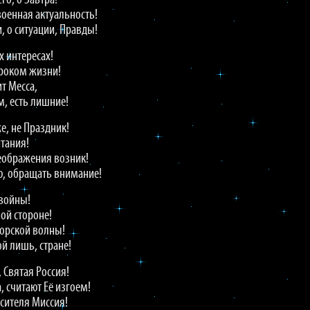
о, о Завтра!
 военная актуальность!
, о ситуации, Правды!
х интересах!
сроком жизни!
т Месса,
м, есть лишние!
же, не Праздник!
тания!
еображения возник!
ю, обращать внимание!
 войны!
ой стороне!
морской волны!
й лишь, стране!
, Святая Россия!
, считают Её изгоем!
асителя Миссия!