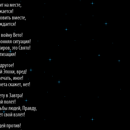
ит на месте,
жается!
новить вместе,
уждается!
 войну Вето!
ронняя ситуация!
иров, это Свято!
етизация!
 другое!
й Эпохи, вред!
ечать, иное!
ета скажет, нет!
ту в Завтра!
й полёт!
дьбы людей, Правду,
ёт свой взлёт!
дей против!