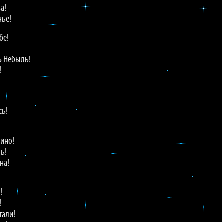
а!
нье!
бе!
сь Небыль!
!
сь!
дино!
ть!
на!
!
!
!
тали!