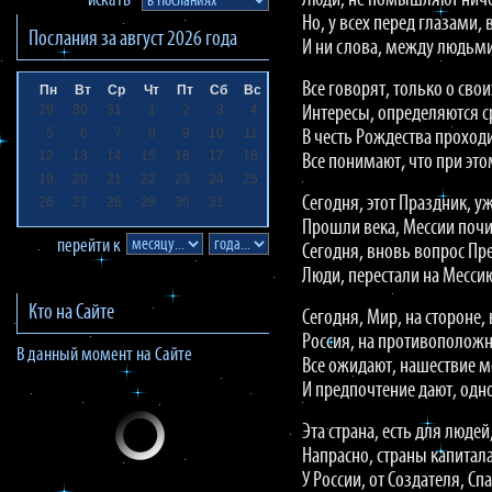
Люди, не помышляют ничег
искать
Но, у всех перед глазами,
Послания за
август 2026
года
И ни слова, между людьми
Все говорят, только о свои
Пн
Вт
Ср
Чт
Пт
Сб
Вс
29
30
31
1
2
3
4
Интересы, определяются 
5
6
7
8
9
10
11
В честь Рождества проходи
12
13
14
15
16
17
18
Все понимают, что при это
19
20
21
22
23
24
25
Сегодня, этот Праздник, у
26
27
28
29
30
31
Прошли века, Мессии почи
перейти к
Сегодня, вновь вопрос Пр
Люди, перестали на Месси
Кто на Сайте
Сегодня, Мир, на стороне,
Россия, на противоположн
В данный момент на Сайте
Все ожидают, нашествие 
И предпочтение дают, одно
Эта страна, есть для людей
Напрасно, страны капитала
У России, от Создателя, Сп