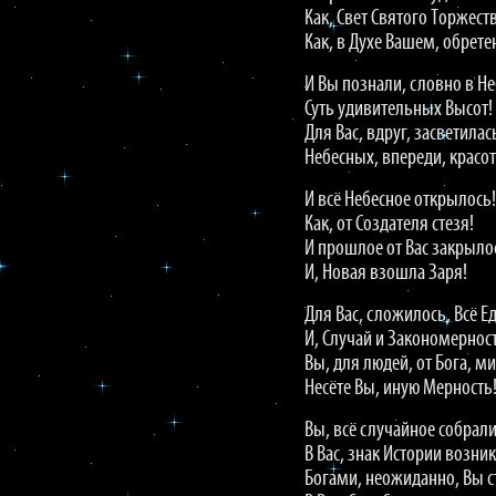
Как, Свет Святого Торжеств
Как, в Духе Вашем, обрете
И Вы познали, словно в Не
Суть удивительных Высот!
Для Вас, вдруг, засветила
Небесных, впереди, красот
И всё Небесное открылось!
Как, от Создателя стезя!
И прошлое от Вас закрыло
И, Новая взошла Заря!
Для Вас, сложилось, Всё Е
И, Случай и Закономернос
Вы, для людей, от Бога, ми
Несёте Вы, иную Мерность
Вы, всё случайное собрали
В Вас, знак Истории возник
Богами, неожиданно, Вы с