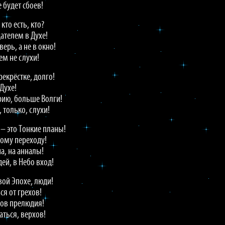
е будет сбоев!
кто есть, кто?
ателем в Духе!
верь, а не в окно!
сем не слухи!
рекрёстке, долго!
 Духе!
рию, больше Волги!
, только, слухи!
 – это Тонкие планы!
кому переходу!
а, на анналы!
ей, в Небо вход!
вой Эпохе, люди!
я от грехов!
хов прелюдия!
аться, верхов!