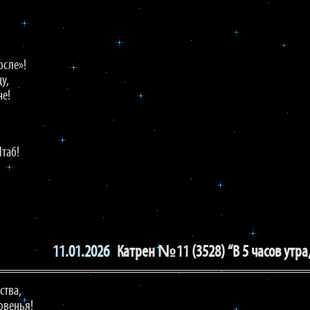
осле»!
у,
не!
Штаб!
11.01.2026
Катрен №11 (3528) “В 5 часов утра
ства,
овенья!