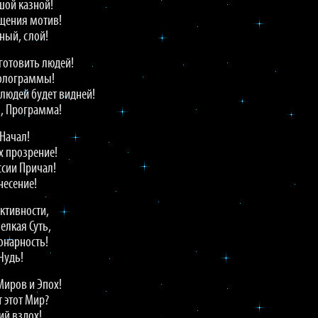
шой казной!
ащения мотив!
ный, слой!
 готовить людей!
Голограммы!
людей будет видней!
ля, Программа!
 Начал!
х прозрение!
ссии Причал!
несение!
активности,
елкая Суть,
ионарность!
Чудь!
Миров и Эпох!
т этот Мир?
ий вздох!