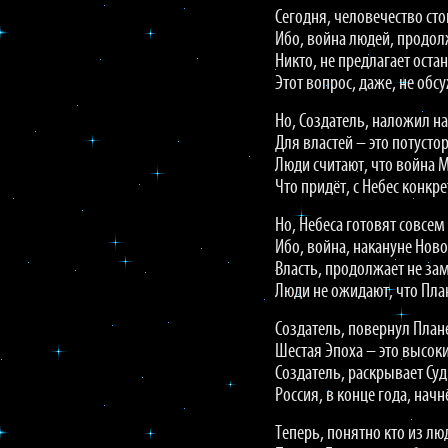
Сегодня, человечество сто
Ибо, война людей, продол
Никто, не предлагает оста
Этот вопрос, даже, не обс
Но, Создатель, наложил на
Для властей – это потусто
Люди считают, что война М
Что придёт, с Небес конкр
Но, Небеса готовят совсем
Ибо, война, накануне Ново
Власть, продолжает не зам
Люди не ожидают, что План
Создатель, повернул Плане
Шестая Эпоха – это высоки
Создатель, раскрывает Су
Россия, в конце года, начн
Теперь, понятно кто из лю