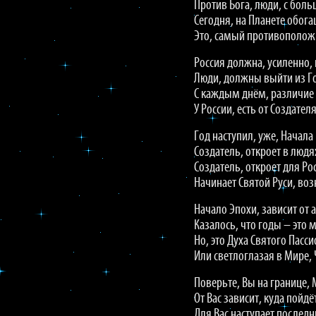
Против Бога, люди, с боль
Сегодня, на Планете обог
Это, самый противополож
Россия должна, усиленно,
Люди, должны выйти из 
С каждым днём, различие 
У России, есть от Создате
Год наступил, уже, Начала
Создатель, откроет в людя
Создатель, откроет для Ро
Начинает Святой Руси, воз
Начало Эпохи, зависит от 
Казалось, что годы – это м
Но, это Духа Святого Пасс
Или светлоглазая в Мире, 
Поверьте, Вы на границе, 
От Вас зависит, куда пойдё
Для Вас наступает последн