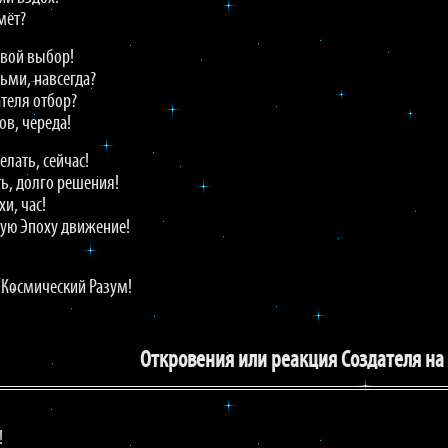
мёт?
свой выбор!
ьми, навсегда?
ателя отбор?
ов, череда!
елать, сейчас!
ть, долго решения!
и, час!
вую Эпоху движение!
 Космический Разум!
Откровения или реакция Создателя на
!