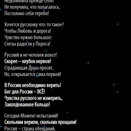
Недолюбила прежде себя!
Не получила, что полагалось,
Постоянно себя теребя!
Хочется русскому что-то такое?
Чтобы Любовь и дорога!
Чувство нужно большое:
Слёзы радости у Порога!
Русский и не человек вовсе!
Скорее – клубок нервов!
Страдающая Душа просит,
Но, открывается сама первой!
В Россию необходимо верить!
Бог для России – ВСЁ!
Чувства русского не измерить,
Заколдованное Кольцо!
Сегодня Момент испытаний!
Скольким верили, скольких прощали!
Россия – страна обещаний,