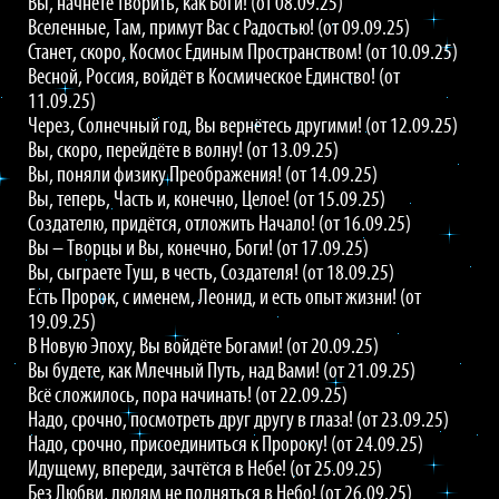
Вы, начнёте творить, как Боги! (от 08.09.25)
Вселенные, Там, примут Вас с Радостью! (от 09.09.25)
Станет, скоро, Космос Единым Пространством! (от 10.09.25)
Весной, Россия, войдёт в Космическое Единство! (от
11.09.25)
Через, Солнечный год, Вы вернётесь другими! (от 12.09.25)
Вы, скоро, перейдёте в волну! (от 13.09.25)
Вы, поняли физику Преображения! (от 14.09.25)
Вы, теперь, Часть и, конечно, Целое! (от 15.09.25)
Создателю, придётся, отложить Начало! (от 16.09.25)
Вы – Творцы и Вы, конечно, Боги! (от 17.09.25)
Вы, сыграете Туш, в честь, Создателя! (от 18.09.25)
Есть Пророк, с именем, Леонид, и есть опыт жизни! (от
19.09.25)
В Новую Эпоху, Вы войдёте Богами! (от 20.09.25)
Вы будете, как Млечный Путь, над Вами! (от 21.09.25)
Всё сложилось, пора начинать! (от 22.09.25)
Надо, срочно, посмотреть друг другу в глаза! (от 23.09.25)
Надо, срочно, присоединиться к Пророку! (от 24.09.25)
Идущему, впереди, зачтётся в Небе! (от 25.09.25)
Без Любви, людям не подняться в Небо! (от 26.09.25)