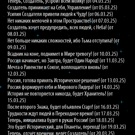
Теперь, Создатель, устроит всем мойку! (от 04.03.25)
Создатель принимает на Себя, Управление! (от 05.03.25)
Усилия Создателя привели людей к Чуду! (от 06.03.25)
Нет никаких мелочей в этом Пространстве! (от 07.03.25)
Создатель хочет предупредить, всех людей, с Неба! (от
08.03.25)
Нет больше никаких сложностей, ибо Тьма отступила! (от
09.03.25)
Всадник на коне, поднимет в Мире тревогу! (от 10.03.25)
Россия начинает, но Завтра, будет Один Народ! (от 11.03.25)
Мечта о Равенстве в Союзе, воплощается вновь! (от
12.03.25)
Россия, готова принять Историческое решение! (от 13.03.25)
Россия формирует себя и Мирового Лидера! (от 14.03.25)
История не повторяется никогда, будет Хранитель! (от
15.03.25)
После второго Знака, будет объявлен Старт! (от 16.03.25)
Трудности ждут людей в Переходное время! (от 17.03.25)
Теперь, инициатива будет в руках России! (от 18.03.25)
Это будет Исторический, для Планеты, переход! (от 19.03.25)
Теперь, отсчёт времени, ведёт Создатель! (от 20.03.25)