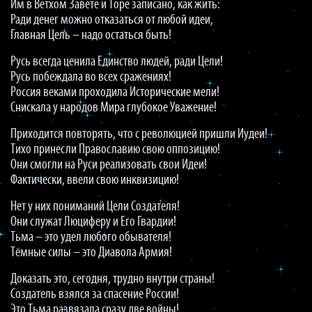
Им в Ветхом Завете и Торе записано, как жить:
Ради денег можно отказаться от любой идеи,
Главная Цель – надо остаться быть!
Русь всегда ценила Единство людей, ради Цели!
Русь побеждала во всех сражениях!
Россия веками проходила Исторические мели!
Снискала у народов Мира глубокое Уважение!
Приходится повторять, что с революцией пришли Иудеи!
Тихо принесли Православию свою оппозицию!
Они смогли на Руси реализовать свои Идеи!
Фактически, ввели свою инквизицию!
Нет у них пониманий Цели Создателя!
Они служат Люциферу и Его Гвардии!
Тьма – это удел любого обывателя!
Тёмные силы – это Диавола Армия!
Доказать это, сегодня, трудно внутри страны!
Создатель взялся за спасение России!
Это Тьма развязала сразу две войны!