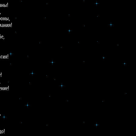
раны!
,
роны,
имания!
бе,
огия!
!
,
ение!
,
до!