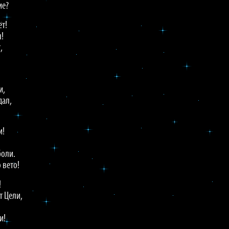
ие?
ёт!
!
,
и,
дал,
и!
боли.
 вето!
!
т Цели,
и!