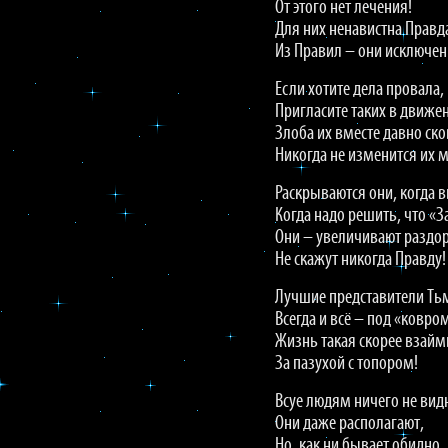
От этого нет лечения!
Для них ненавистна Правд
Из Правил – они исключен
Если хотите дела провала,
Пригласите таких в движе
Злоба их вместе давно ско
Никогда не изменится их 
Раскрываются они, когда 
Когда надо решить, что «З
Они – увеличивают раздор
Не скажут никогда Правду!
Лучшие представители Ть
Всегда и всё – под «ковро
Жизнь такая скорее взайм
За пазухой с топором!
Всуе людям ничего не вид
Они даже располагают,
Но, как ни бывает обидно,