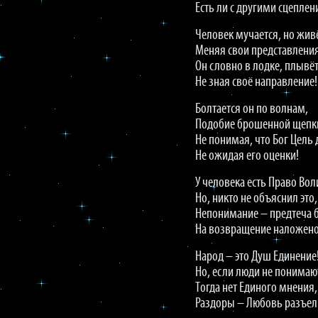
Есть ли с другими сцеплен
Человек мучается, но жив
Меняя свои представления
Он словно в лодке, плывёт
Не зная своё направление!
Болтается он по волнам,
Подобие брошенной щепк
Не понимая, что Бог Цель 
Не ожидая его оценки!
У человека есть Право Вол
Но, никто не объяснил это,
Непонимание – предтеча 
На возвращение наложено
Народ – это Душ Единение
Но, если люди не понимаю
Тогда нет Единого мнения,
Раздоры – Любовь разъел