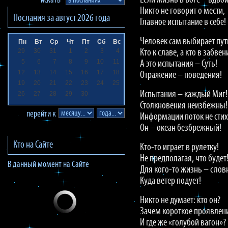
Если жизнь в Боге – вдвой
искать
Никто не говорит о мести,
Послания за
август 2026
года
Главное испытание в себе!
Человек сам выбирает пут
Пн
Вт
Ср
Чт
Пт
Сб
Вс
29
30
31
1
2
3
4
Кто к славе, а кто в забвен
5
6
7
8
9
10
11
А это испытания – Суть!
12
13
14
15
16
17
18
Отражение – поведения!
19
20
21
22
23
24
25
Испытания – каждый Миг!
26
27
28
29
30
Столкновения неизбежны!
перейти к
Информации поток не стих
Он – океан безбрежный!
Кто на Сайте
Кто-то играет в рулетку!
Не предполагая, что будет
В данный момент на Сайте
Для кого-то жизнь – словн
Куда ветер подует!
Никто не думает: кто он?
Зачем короткое проявлен
И где же «голубой вагон»?