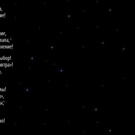
а,
ие!
ние,
вала,
мнение!
выбор!
автра»!
,
мы!
м»,
ы,
но!