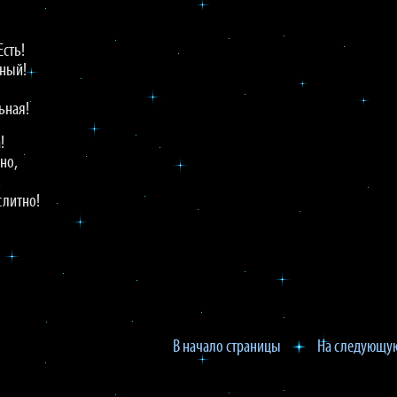
Есть!
ьный!
ьная!
!
но,
,
слитно!
В начало страницы
На следующую