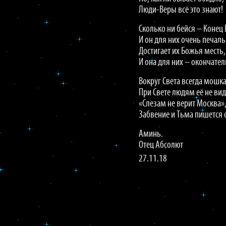
Люди-Веры всё это знают!
Сколько ни бейся – Конец 
И он для них очень печал
Достигает их Божья месть,
И она для них – окончател
Вокруг Света всегда мошка
При Свете людям её не вид
«Слезам не верит Москва»
Забвение и Тьма пишется 
Аминь.
Отец Абсолют
27.11.18