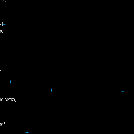
не,
ь!
ие!
,
!
о ветка,
ие?