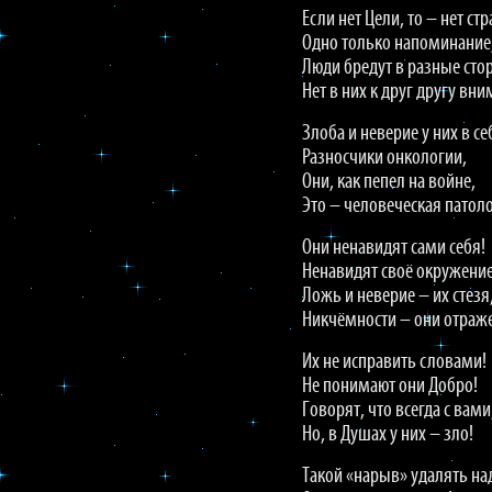
Если нет Цели, то – нет ст
Одно только напоминание
Люди бредут в разные сто
Нет в них к друг другу вн
Злоба и неверие у них в се
Разносчики онкологии,
Они, как пепел на войне,
Это – человеческая патол
Они ненавидят сами себя!
Ненавидят своё окружение
Ложь и неверие – их стезя
Никчёмности – они отраж
Их не исправить словами!
Не понимают они Добро!
Говорят, что всегда с вами
Но, в Душах у них – зло!
Такой «нарыв» удалять на